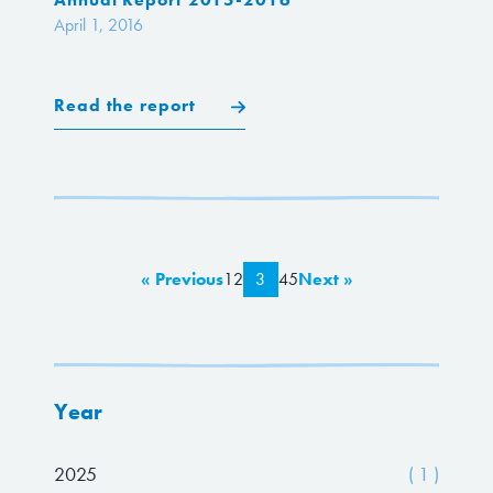
April 1, 2016
Read the report
« Previous
1
2
3
4
5
Next »
Year
2025
( 1 )