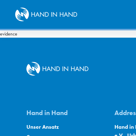
evidence
Hand in Hand
Addres
Unser Ansatz
Hand in 
e.V., Ur