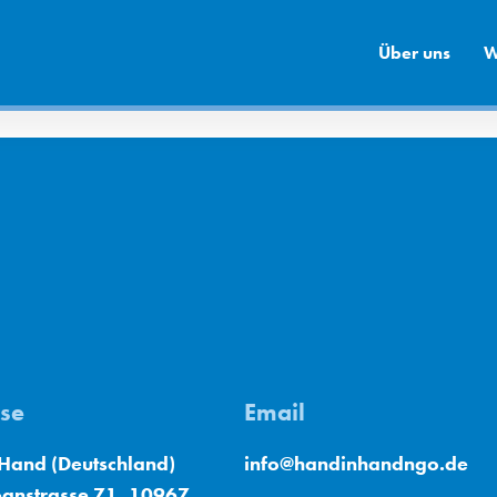
Über uns
W
se
Email
Hand (Deutschland)
info@handinhandngo.de
banstrasse 71, 10967